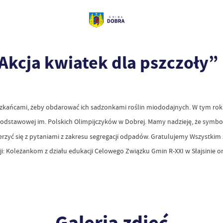
Akcja kwiatek dla pszczoły”
szkańcami, żeby obdarować ich sadzonkami roślin miododajnych. W tym roku z
Podstawowej im. Polskich Olimpijczyków w Dobrej. Mamy nadzieję, że symbol
erzyć się z pytaniami z zakresu segregacji odpadów. Gratulujemy Wszystki
ji: Koleżankom z działu edukacji Celowego Związku Gmin R-XXI w Słajsinie 
Galeria zdjęć