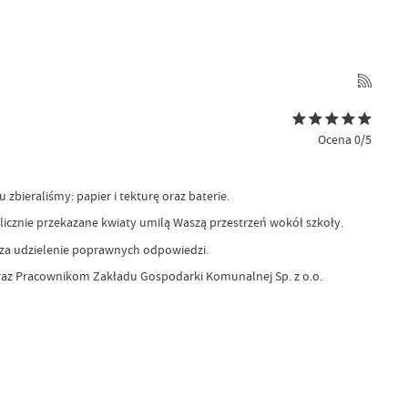
Ocena 0/5
bieraliśmy: papier i tekturę oraz baterie.
icznie przekazane kwiaty umilą Waszą przestrzeń wokół szkoły.
m za udzielenie poprawnych odpowiedzi.
oraz Pracownikom Zakładu Gospodarki Komunalnej Sp. z o.o.