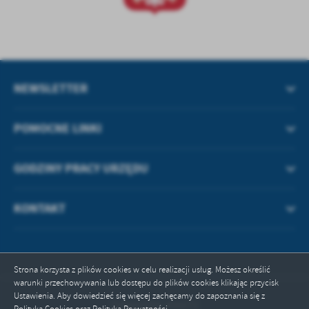
NEWSLETTER
POMOCNE LINKI
GODZINY PRACY URZĘDU
KONTAKT
Strona korzysta z plików cookies w celu realizacji usług. Możesz określić
warunki przechowywania lub dostępu do plików cookies klikając przycisk
ZAPISZ WYBRANE
Ustawienia. Aby dowiedzieć się więcej zachęcamy do zapoznania się z
Odwiedzin: 496071
Polityką Cookies oraz Polityką Prywatności.