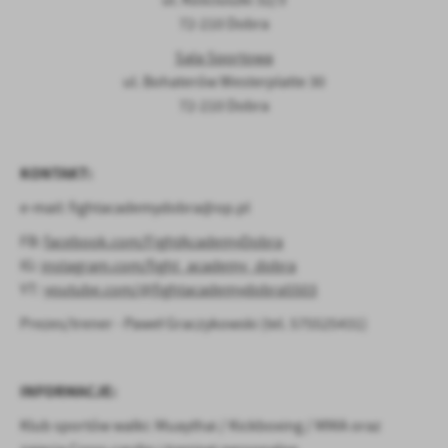
ul. Kościuszki 32/3
treści w postaci wiadomości, ofert, komunikatów mediów
72-210 Dobra
społecznościowych.
Sala Sportowa
ul. Bohaterów Westerplatte 30
72-210 Dobra
KONTAKT:
e-mail: fightacademydobra@op.pl
FB:
facebook.com/FightAcademyDobra
IG:
instagram.com/fight_academy_dobra
YT:
youtube.com/@fightacademydobra5503
Prezes/trener - Paweł Graczykowski (tel. 575525431)
INFORMACJE:
Klub sportów walki: Muaythai / Kickboxing / MMA oraz