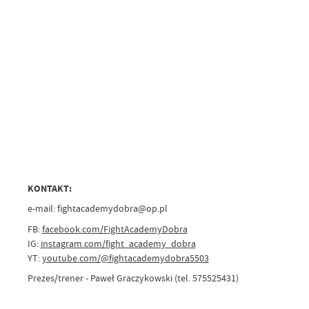
KONTAKT:
e-mail: fightacademydobra@op.pl
FB:
facebook.com/FightAcademyDobra
IG:
instagram.com/fight_academy_dobra
YT:
youtube.com/@fightacademydobra5503
Prezes/trener - Paweł Graczykowski (tel. 575525431)