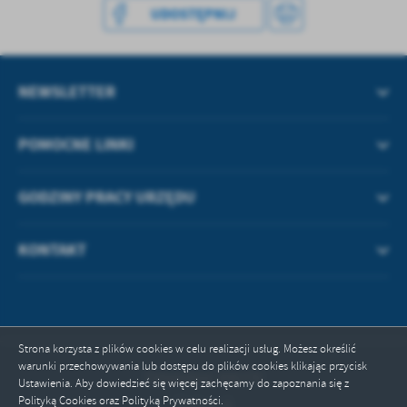
UDOSTĘPNIJ
NEWSLETTER
POMOCNE LINKI
GODZINY PRACY URZĘDU
KONTAKT
Strona korzysta z plików cookies w celu realizacji usług. Możesz określić
warunki przechowywania lub dostępu do plików cookies klikając przycisk
Odwiedzin: 496276
Ustawienia. Aby dowiedzieć się więcej zachęcamy do zapoznania się z
Polityką Cookies oraz Polityką Prywatności.
Online: 4