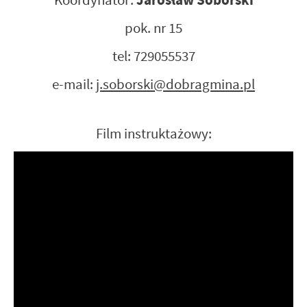
Jarosław Soborski
Koordynator:
pok. nr 15
tel: 729055537
e-mail:
j.soborski@dobragmina.pl
Film instruktażowy: