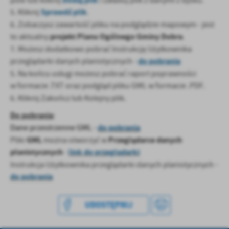
pole lub kliknij
i załaduj plik z danymi z dysku.
treści w postaci wiadomości, ofert, komunikatów mediów
Sprawdź plik
5. Kliknij
.
społecznościowych.
6. Zobaczysz zawartość pliku na podglądzie mapowym - jest
projekt Planu Ogólnego Gminy Dobra
to aktualny
.
7. Możesz dodatkowo pobrać Instrukcję Użytkownika
do pobrania
przeglądarki danych planistycznych -
5. Na końcu usługi możesz pobrać raport poprawności
w formacie .TXT oraz podgląd pliku GML w formacie .PDF.
6. Kliknij Zakończ lub Kolejny plik.
Do pobrania
:
do pobrania
Dane przestrzenne GML -
GML
Przeglądarce danych
Pliki
można otworzyć w
planistycznych
link do przeglądarki
-
Instrukcja Użytkownika przeglądarki danych planistycznych -
do pobrania
UDOSTĘPNIJ