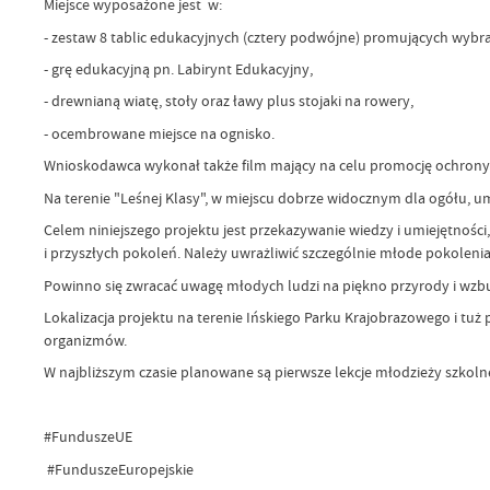
Miejsce wyposażone jest w:
- zestaw 8 tablic edukacyjnych (cztery podwójne) promujących wybra
- grę edukacyjną pn. Labirynt Edukacyjny,
- drewnianą wiatę, stoły oraz ławy plus stojaki na rowery,
- ocembrowane miejsce na ognisko.
Wnioskodawca wykonał także film mający na celu promocję ochrony 
Na terenie "Leśnej Klasy", w miejscu dobrze widocznym dla ogółu, um
Celem niniejszego projektu jest przekazywanie wiedzy i umiejętnośc
i przyszłych pokoleń. Należy uwrażliwić szczególnie młode pokole
Powinno się zwracać uwagę młodych ludzi na piękno przyrody i wzb
Lokalizacja projektu na terenie Ińskiego Parku Krajobrazowego i t
organizmów.
W najbliższym czasie planowane są pierwsze lekcje młodzieży szkoln
#FunduszeUE
#FunduszeEuropejskie