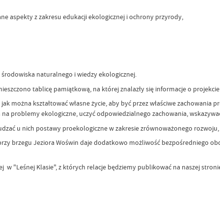
ne aspekty z zakresu edukacji ekologicznej i ochrony przyrody,
środowiska naturalnego i wiedzy ekologicznej.
ieszczono tablicę pamiątkową, na której znalazły się informacje o projekci
i, jak można kształtować własne życie, aby być przez właściwe zachowania 
nia na problemy ekologiczne, uczyć odpowiedzialnego zachowania, wskazyw
udzać u nich postawy proekologiczne w zakresie zrównoważonego rozwoju,
uż przy brzegu Jeziora Woświn daje dodatkowo możliwość bezpośredniego o
ej w "Leśnej Klasie", z których relacje będziemy publikować na naszej stro