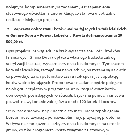
Kolejnym, komplementarnym zadaniem, jest zapewnienie
stosownego oświetlenia terenu Klasy, co stanowi o potrzebie
realizacji niniejszego projektu.
2. „Poprawa dobrostanu kotów wolno żyjących i właścicielskich
w Gminie Dobra – Powiat Łobeski”. Kwota dofinansowania: 29
900,00 zł.
Opis projektu: Ze względu na brak wystarczającej ilości środków
finansowych Gmina Dobra opłaca z własnego budżetu zabiegi
sterylizacji i kastracji wyłącznie zwierząt bezdomnych. Tymczasem
koty właścicielskie, szczególnie na wsiach, wypuszczane są na dwór,
co powoduje, że ich potomstwo zasila i tak sporą już populację
kotów wolno bytujących. Proponowane zadanie będzie polegało
na objęciu bezpłatnym programem sterylizacji również kotów
domowych, posiadających właścicieli. Uzyskana pomoc finansowa
pozwoli na wykonanie zabiegów u około 100 kotek i kocurów.
Sterylizacja stanowi najskuteczniejszy instrument zapobiegania
bezdomności zwierząt, ponieważ eliminuje przyczynę problemu.
Wpływa na zmniejszenie liczby zwierząt bezdomnych na terenie
gminy, co z kolei ogranicza koszty związane z ustawowym