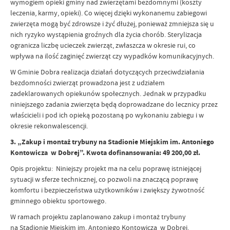
wymogiem opieki gminy nad zwierzętami bezdomnymi (koszty
leczenia, karmy, opieki). Co więcej dzięki wykonanemu zabiegowi
zwierzęta mogą być zdrowsze i żyć dłużej, ponieważ zmniejsza się u
nich ryzyko wystąpienia groźnych dla życia chorób. Sterylizacja
ogranicza liczbę ucieczek zwierząt, zwłaszcza w okresie rui, co
wpływa na ilość zaginięć zwierząt czy wypadków komunikacyjnych.
W Gminie Dobra realizacja działań dotyczących przeciwdziałania
bezdomności zwierząt prowadzona jest z udziałem
zadeklarowanych opiekunów społecznych. Jednak w przypadku
niniejszego zadania zwierzęta będą doprowadzane do lecznicy przez
właścicieli i pod ich opieką pozostaną po wykonaniu zabiegu i w
okresie rekonwalescencji.
3. „Zakup i montaż trybuny na Stadionie Miejskim im. Antoniego
Kontowicza w Dobrej”. Kwota dofinansowania: 49 200,00 zł.
Opis projektu: Niniejszy projekt ma na celu poprawę istniejącej
sytuacji w sferze technicznej, co pozwoli na znaczącą poprawę
komfortu i bezpieczeństwa użytkowników i zwiększy żywotność
gminnego obiektu sportowego.
W ramach projektu zaplanowano zakup i montaż trybuny
na Stadionie Miejskim im. Antoniego Kontowicza w Dobrej.