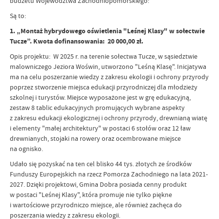
budżetu Województwa Zachodniopomorskiego:
Są to:
1. „Montaż hybrydowego oświetlenia "Leśnej Klasy" w sołectwie
Tucze”. Kwota dofinansowania: 20 000,00 zł.
Opis projektu: W 2025 r. na terenie sołectwa Tucze, w sąsiedztwie
malowniczego Jeziora Woświn, utworzono "Leśną Klasę". Inicjatywa
ma na celu poszerzanie wiedzy z zakresu ekologii i ochrony przyrody
poprzez stworzenie miejsca edukacji przyrodniczej dla młodzieży
szkolnej i turystów. Miejsce wyposażone jest w grę edukacyjną,
zestaw 8 tablic edukacyjnych promujących wybrane aspekty
z zakresu edukacji ekologicznej i ochrony przyrody, drewnianą wiatę
i elementy "małej architektury" w postaci 6 stołów oraz 12 ław
drewnianych, stojaki na rowery oraz ocembrowane miejsce
na ognisko.
Udało się pozyskać na ten cel blisko 44 tys. złotych ze środków
Funduszy Europejskich na rzecz Pomorza Zachodniego na lata 2021-
2027. Dzięki projektowi, Gmina Dobra posiada cenny produkt
w postaci "Leśnej Klasy", która promuje nie tylko piękne
i wartościowe przyrodniczo miejsce, ale również zachęca do
poszerzania wiedzy z zakresu ekologii.