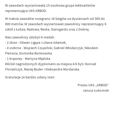
W zawodach wystartowała 15-osobowa grupa lekkoatletów
reprezentująca UKS ARBOD.
W trakcie zawodów rozegrano 16 biegów na dystansach od 300 do
800 metrów. W zawodach wystartowali zawodnicy reprezentujący 6
szkół z Łobza, Radowa, Reska, Starogardu oraz z Dobrej.
Nasi zawodnicy zdobyli 6 medali:
- 2 złote - Oliwier Ligęza i Liliana Adamek;
- 4 srebrne - Wojciech Czupiński, Gabriel Włodarczyk, Nikodem
Pieniuta, Dominika Bonkowska
- 1 brązowy - Martyna Mijalska.
Wśród nagrodzonych dyplomami za miejsca 4-6 byli: Konrad
Floriańczyk, Maciej Buder i Aleksandra Mordarska.
Gratulacje za bardzo udany start.
Prezes UKS „ARBOD”
Janusz Łukomski