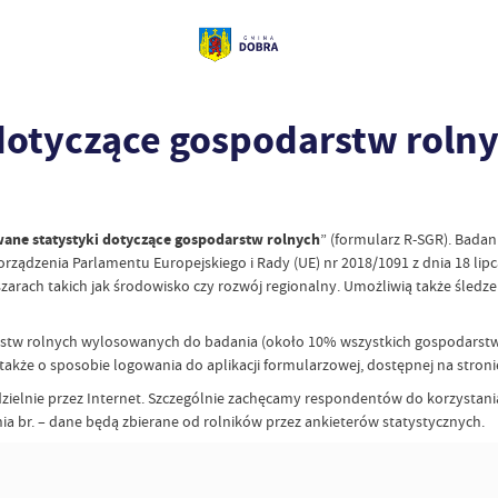
dotyczące gospodarstw roln
ane statystyki dotyczące gospodarstw rolnych
” (formularz R-SGR). Badan
orządzenia Parlamentu Europejskiego i Rady (UE) nr 2018/1091 z dnia 18 li
zarach takich jak środowisko czy rozwój regionalny. Umożliwią także śledzen
tw rolnych wylosowanych do badania (około 10% wszystkich gospodarstw r
akże o sposobie logowania do aplikacji formularzowej, dostępnej na stroni
dzielnie przez Internet. Szczególnie zachęcamy respondentów do korzystani
ia br. – dane będą zbierane od rolników przez ankieterów statystycznych.