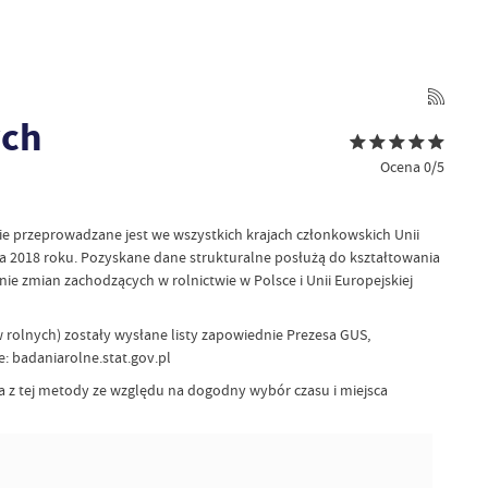
ych
Ocena 0/5
ie przeprowadzane jest we wszystkich krajach członkowskich Unii
pca 2018 roku. Pozyskane dane strukturalne posłużą do kształtowania
ie zmian zachodzących w rolnictwie w Polsce i Unii Europejskiej
olnych) zostały wysłane listy zapowiednie Prezesa GUS,
e: badaniarolne.stat.gov.pl
a z tej metody ze względu na dogodny wybór czasu i miejsca