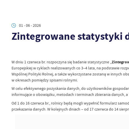
01 - 06 - 2026
Zintegrowane statystyki 
W dniu 1 czerwca br. rozpoczyna się badanie statystyczne „
Zintegrow
Europejskiej w cyklach realizowanych co 3–4 lata, na podstawie rozp
Wspólnej Polityki Rolnej, a także wykorzystane zostaną w innych obs
w okresach pomiędzy spisami rolnymi.
W celu efektywnego pozyskania danych, do użytkowników gospodars
informujące o obowiązku, metodach i terminach zbierania danych, a t
Od 1 do 16 czerwca br., rolnicy będą mogli wypełnić formularz samo
przekazania danych. W kolejnych dniach – od 17 czerwca do 14 sierpn