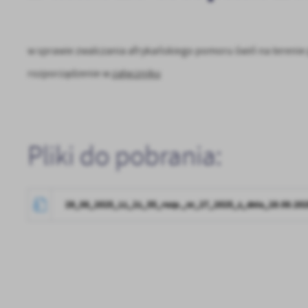
w sprawie zwalczania afrykańskiego pomoru świń na terenie
rozporządzenie w
załączniku
Pliki do pobrania:
U
Sz
29_08_2025_11_21_55_rozp._nr_27_2025_z_dnia_28.08.202
ws
N
Ni
um
Pl
Wi
Tw