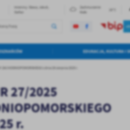
Imieniny: Sława, Jakub,
Zachmurzenie
26°C
Stefan
Małe
IESZKAŃCÓW
EDUKACJA, KULTURA I 
ZACHODNIOPOMORSKIEGO z dnia 28 sierpnia 2025 r.
R 27/2025
DNIOPOMORSKIEGO
25 r.