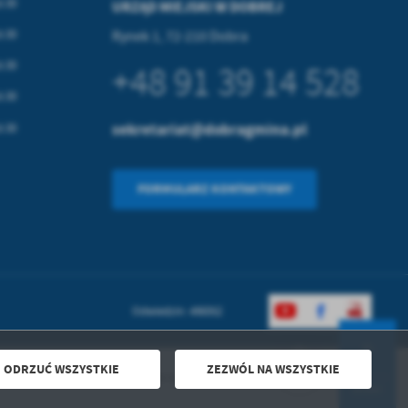
5:30
URZĄD MIEJSKI W DOBREJ
5:30
Rynek 1, 72-210 Dobra
5:30
+48 91 39 14 528
5:30
sekretariat@dobragmina.pl
5:30
FORMULARZ KONTAKTOWY
Odwiedzin: 496052
ODRZUĆ WSZYSTKIE
ZEZWÓL NA WSZYSTKIE
Powered by
2ClickPortal® - Portale nowej generacji
DO GÓRY