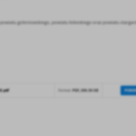
 powiatu goleniowskiego, powiatu łobeskiego oraz powiatu stargar
stawienia
anujemy Twoją prywatność. Możesz zmienić ustawienia cookies lub zaakceptować je
POBIE
5.pdf
PDF,
396.56 KB
Format:
zystkie. W dowolnym momencie możesz dokonać zmiany swoich ustawień.
iezbędne
ezbędne pliki cookies służą do prawidłowego funkcjonowania strony internetowej i
ożliwiają Ci komfortowe korzystanie z oferowanych przez nas usług.
iki cookies odpowiadają na podejmowane przez Ciebie działania w celu m.in. dostosowani
ęcej
oich ustawień preferencji prywatności, logowania czy wypełniania formularzy. Dzięki pli