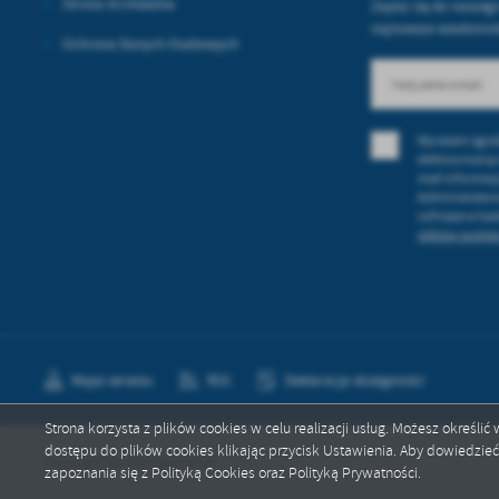
Strona Archiwalna
Zapisz się do naszego
najnowsze wiadomośc
Ochrona Danych Osobowych
Wyrażam zgod
elektroniczną
mail informac
Administrator
cofnięta w ka
plików cookies
Mapa serwisu
RSS
Deklaracja dostępności
Strona korzysta z plików cookies w celu realizacji usług. Możesz określi
dostępu do plików cookies klikając przycisk Ustawienia. Aby dowiedzie
Copyright by dobragmina.pl
zapoznania się z Polityką Cookies oraz Polityką Prywatności.