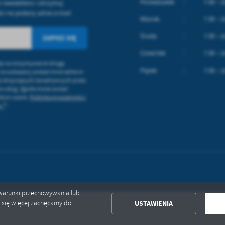
Poniedziałek
7:30 – 1
 newslettera i otrzymuj
i na podany adres e-mail
Wtorek
7:30 – 1
Środa
7:30 – 1
Czwartek
7:30 – 1
ę na otrzymywanie drogą
Piątek
7:30 – 1
 na wskazany przeze mnie adres e-
ji dotyczących świadczonych przez
a usług. Zgoda może zostać
żdym czasie.
Polityka prywatności i
 *
*
ć warunki przechowywania lub
USTAWIENIA
ć się więcej zachęcamy do