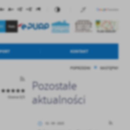
SPORT
KONTAKT
POPRZEDNI
NASTĘPNY
Pozostałe
aktualności
Ocena 0/5
01 - 09 - 2025