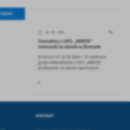
STĘPNY
z
01 - 09 - 2025
ci
Zawodnicy z UKS „ARBOD’’
trenowali na obozie w Złotowie
W dniach 17-23.08.2025 r. 15-osobowa
grupa lekkoatletów z UKS „ARBOD”
przebywała na obozie sportowym...
.
a
KONTAKT
w