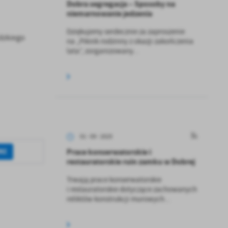
Dobra segregacja – Sposoby na
niemarnowanie jedzenia
Dziękujemy serdecznie za zaproszenie
dzkiego
na „Piknik rodzinny z okazji zakończenia
lata”, zorganizowany...
01 - 09 - 2025
Prace konserwatorskie i
RZ
restauratorskie ruin zamku w Dobrej
Trwają prace konserwatorskie
i restauratorskie dotyczące zachowanych
reliktów konstrukcji murowych...
a
kom