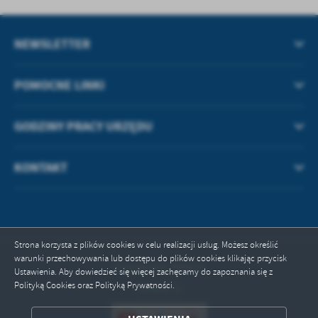
treści w postaci wiadomości, ofert, komunikatów mediów
społecznościowych.
NEWSLETTER
POMOCNE LINKI
GODZINY PRACY URZĘDU
KONTAKT
Strona korzysta z plików cookies w celu realizacji usług. Możesz określić
warunki przechowywania lub dostępu do plików cookies klikając przycisk
Odwiedzin: 496022
Ustawienia. Aby dowiedzieć się więcej zachęcamy do zapoznania się z
Polityką Cookies oraz Polityką Prywatności.
Online: 3