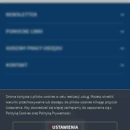
NEWSLETTER
POMOCNE LINKI
GODZINY PRACY URZĘDU
KONTAKT
Strona korzysta z plików cookies w celu realizacji usług. Możesz określić
warunki przechowywania lub dostępu do plików cookies klikając przycisk
Odwiedzin: 495930
Ustawienia. Aby dowiedzieć się więcej zachęcamy do zapoznania się z
Polityką Cookies oraz Polityką Prywatności.
Online: 2
ZAPISZ WYBRANE
USTAWIENIA