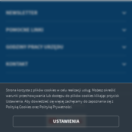
NEWSLETTER
POMOCNE LINKI
GODZINY PRACY URZĘDU
KONTAKT
Strona korzysta z plików cookies w celu realizacji usług. Możesz określić
warunki przechowywania lub dostępu do plików cookies klikając przycisk
Ustawienia. Aby dowiedzieć się więcej zachęcamy do zapoznania się z
Odwiedzin: 495936
Polityką Cookies oraz Polityką Prywatności.
ZAPISZ WYBRANE
USTAWIENIA
ODRZUĆ WSZYSTKIE