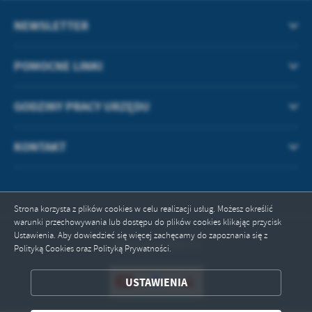
NEWSLETTER
POMOCNE LINKI
GODZINY PRACY URZĘDU
KONTAKT
Strona korzysta z plików cookies w celu realizacji usług. Możesz określić
warunki przechowywania lub dostępu do plików cookies klikając przycisk
Ustawienia. Aby dowiedzieć się więcej zachęcamy do zapoznania się z
Odwiedzin: 496153
Polityką Cookies oraz Polityką Prywatności.
ZAPISZ WYBRANE
USTAWIENIA
ODRZUĆ WSZYSTKIE