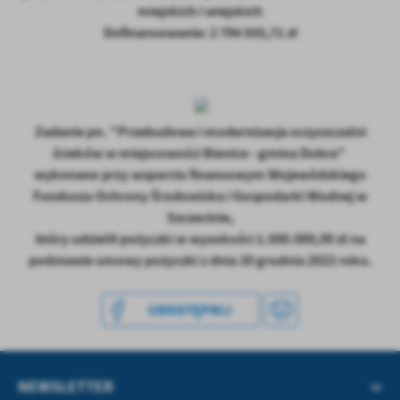
treści w postaci wiadomości, ofert, komunikatów mediów
miejskich i wiejskich
społecznościowych.
Dofinansowanie: 2 794 555,71 zł
Zadanie pn. "Przebudowa i modernizacja oczyszczalni
ścieków w miejscowości Bienice - gmina Dobra"
wykonano przy wsparciu finansowym Wojewódzkiego
Funduszu Ochrony Środowiska i Gospodarki Wodnej w
Szczecinie,
który udzielił pożyczki w wysokości 1.500.000,00 zł na
podstawie umowy pożyczki z dnia 20 grudnia 2022 roku.
UDOSTĘPNIJ
NEWSLETTER