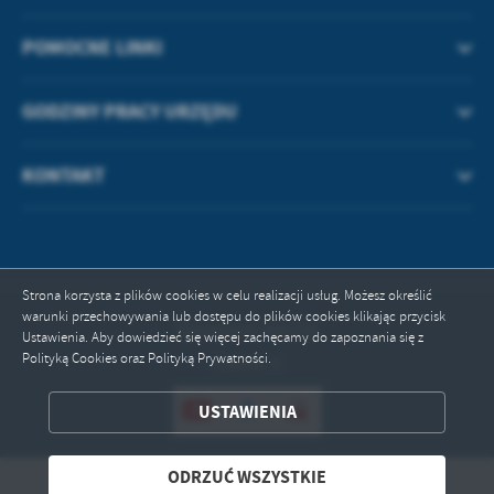
POMOCNE LINKI
GODZINY PRACY URZĘDU
KONTAKT
Strona korzysta z plików cookies w celu realizacji usług. Możesz określić
warunki przechowywania lub dostępu do plików cookies klikając przycisk
Odwiedzin: 496258
Ustawienia. Aby dowiedzieć się więcej zachęcamy do zapoznania się z
Polityką Cookies oraz Polityką Prywatności.
Online: 4
ZAPISZ WYBRANE
USTAWIENIA
ODRZUĆ WSZYSTKIE
ODRZUĆ WSZYSTKIE