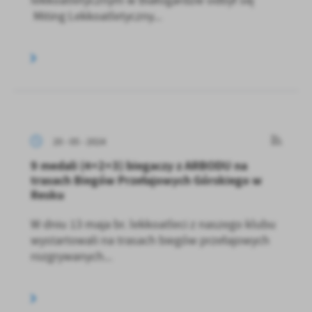
lekkoatletycznym w Białogardzie odbył się
Miting Lekkoatletyczny...
20 - 05 - 2024
9 medali (4+2+3) biegaczy z ARBODU na
trasach Biegów Przełajowych Górskiego w
Resku
W dniu 13 maja br. lekkoatleci z naszego klubu
wystartowali na trasach biegów przełajowych
rozgrywanych...