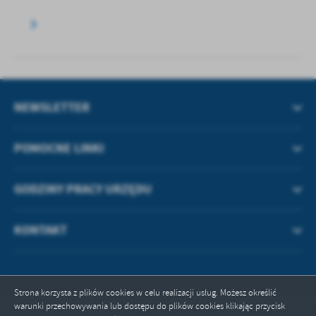
NEWSLETTER
POMOCNE LINKI
GODZINY PRACY URZĘDU
KONTAKT
Strona korzysta z plików cookies w celu realizacji usług. Możesz określić
warunki przechowywania lub dostępu do plików cookies klikając przycisk