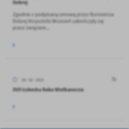
Dobrej
Zgodnie z podpisaną umową przez Burmistrza
Dobrej Krzysztofa Wrzesień zakończyły się
prace związane...
09 - 02 - 2023
XVII Łobeska Baba Wielkanocna