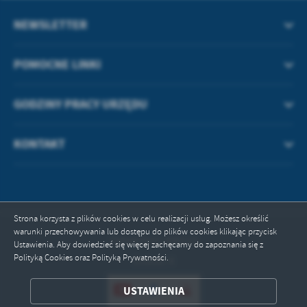
NEWSLETTER
POMOCNE LINKI
GODZINY PRACY URZĘDU
KONTAKT
Strona korzysta z plików cookies w celu realizacji usług. Możesz określić
warunki przechowywania lub dostępu do plików cookies klikając przycisk
Odwiedzin: 496112
Ustawienia. Aby dowiedzieć się więcej zachęcamy do zapoznania się z
Polityką Cookies oraz Polityką Prywatności.
Online: 4
ZAPISZ WYBRANE
USTAWIENIA