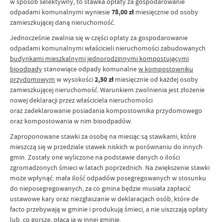
w sposób selektywny, to stawka opłaty za gospodarowanie
odpadami komunalnymi wyniesie
78,00 zł
miesięcznie od osoby
zamieszkującej daną nieruchomość.
Jednocześnie zwalnia się w części opłaty za gospodarowanie
odpadami komunalnymi właścicieli nieruchomości zabudowanych
budynkami mieszkalnymi jednorodzinnymi kompostującymi
bioodpady
stanowiące odpady komunalne
w kompostowniku
przydomowym
w wysokości
2,50 zł
miesięcznie od każdej osoby
zamieszkującej nieruchomość. Warunkiem zwolnienia jest złożenie
nowej deklaracji przez właściciela nieruchomości
oraz zadeklarowanie posiadania kompostownika przydomowego
oraz kompostowania w nim bioodpadów.
Zaproponowane stawki za osobę na miesiąc są stawkami, które
mieszczą się w przedziale stawek niskich w porównaniu do innych
gmin. Zostały one wyliczone na podstawie danych o ilości
zgromadzonych śmieci w latach poprzednich. Na zwiększenie stawki
może wpłynąć: mała ilość odpadów posegregowanych w stosunku
do nieposegregowanych, za co gmina będzie musiała zapłacić
ustawowe kary oraz niezgłaszanie w deklaracjach osób, które de
facto przebywają w gminie i produkują śmieci, a nie uiszczają opłaty
lub, co gorsze, płacą ją w innej gminie.