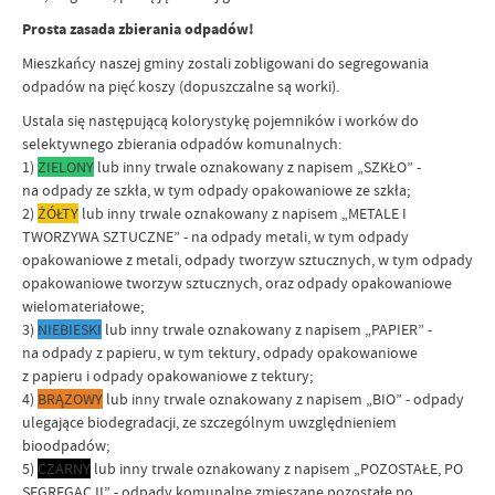
Prosta zasada zbierania odpadów!
Mieszkańcy naszej gminy zostali zobligowani do segregowania
odpadów na pięć koszy (dopuszczalne są worki).
Ustala się następującą kolorystykę pojemników i worków do
selektywnego zbierania odpadów komunalnych:
1)
ZIELONY
lub inny trwale oznakowany z napisem „SZKŁO” -
na odpady ze szkła, w tym odpady opakowaniowe ze szkła;
2)
ŻÓŁTY
lub inny trwale oznakowany z napisem „METALE I
TWORZYWA SZTUCZNE” - na odpady metali, w tym odpady
opakowaniowe z metali, odpady tworzyw sztucznych, w tym odpady
opakowaniowe tworzyw sztucznych, oraz odpady opakowaniowe
wielomateriałowe;
3)
NIEBIESKI
lub inny trwale oznakowany z napisem „PAPIER” -
na odpady z papieru, w tym tektury, odpady opakowaniowe
z papieru i odpady opakowaniowe z tektury;
4)
BRĄZOWY
lub inny trwale oznakowany z napisem „BIO” - odpady
ulegające biodegradacji, ze szczególnym uwzględnieniem
bioodpadów;
5)
CZARNY
lub inny trwale oznakowany z napisem „POZOSTAŁE, PO
SEGREGACJI” - odpady komunalne zmieszane pozostałe po